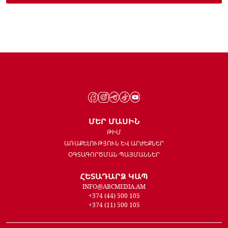
ՄԵՐ ՄԱՍԻՆ
ԹԻՄ
ԱՌԱՔԵԼՈՒԹՅՈՒՆ ԵՎ ԱՐԺԵՔՆԵՐ
ՕԳՏԱԳՈՐԾՄԱՆ ՊԱՅՄԱՆՆԵՐ
ՀԵՏԱԴԱՐՁ ԿԱՊ
INFO@ABCMEDIA.AM
+374 (44) 500 105
+374 (11) 500 105