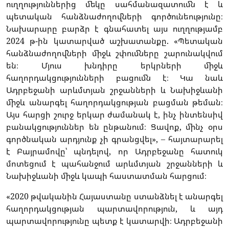
ուղղություններից մեկը սահմանազատումն է և
պետական հանձնաժողովների գործունեությունը։
Նախարարը բարձր է գնահատել այս ուղղությամբ
2024 թ-ին կատարված աշխատանքը. «Պետական
հանձնաժողովների միջև շփումները շարունակվում
են։ Մյուս խնդիրը երկրների միջև
հաղորդակցությունների բացումն է։ Կա նաև
Ադրբեջանի արևմտյան շրջանների և Նախիջևանի
միջև անարգել հաղորդակցության բացման թեման։
Այս հարցի շուրջ երկար ժամանակ է, ինչ ինտենսիվ
բանակցություններ են ընթանում։ Ցավոք, մինչ օրս
գործնական արդյունք չի գրանցվել», – հայտարարել
է Բայրամովը՝ պնդելով, որ Ադրբեջանը հատուկ
մոտեցում է պահանջում արևմտյան շրջանների և
Նախիջևանի միջև կապի հաստատման հարցում։
«2020 թվականին Հայաստանը ստանձնել է անարգել
հաղորդակցության պարտավորություն, և այդ
պարտավորությունը պետք է կատարվի։ Ադրբեջանի