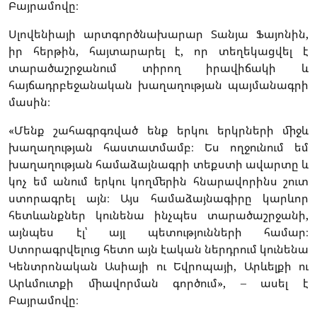
Բայրամովը։
Սլովենիայի արտգործնախարար Տանյա Ֆայոնին,
իր հերթին, հայտարարել է, որ տեղեկացվել է
տարածաշրջանում տիրող իրավիճակի և
հայճադրբեջանական խաղաղության պայմանագրի
մասին։
«Մենք շահագրգռված ենք երկու երկրների միջև
խաղաղության հաստատմամբ։ Ես ողջունում եմ
խաղաղության համաձայնագրի տեքստի ավարտը և
կոչ եմ անում երկու կողմերին հնարավորինս շուտ
ստորագրել այն։ Այս համաձայնագիրը կարևոր
հետևանքներ կունենա ինչպես տարածաշրջանի,
այնպես էլ՝ այլ պետությունների համար։
Ստորագրվելուց հետո այն էական ներդրում կունենա
Կենտրոնական Ասիայի ու Եվրոպայի, Արևելքի ու
Արևմուտքի միավորման գործում», – ասել է
Բայրամովը։