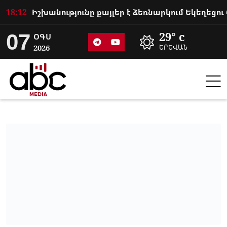
18:12
07
29° c
ՕԳՍ
2026
ԵՐԵՎԱՆ