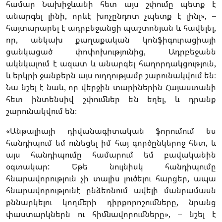
համար Նախիջևանի հետ այս շփումը պետք է
անարգել լինի, որևէ խոչընդոտ չպետք է լինլ», –
հայտարարել է ադրբեջանցի պաշտոնյան և հավելել,
որ, անկախ քաղաքական կոնֆիգուրացիայի
ցանկացած փոփոխությունից, Ադրբեջանն
ակնկալում է ազատ և անարգել հաղորդակցություն,
և երկրի ջանքերն այս ուղղությամբ շարունակվում են։
Նա նշել է նաև, որ վերջին տարիներին Հայաստանի
հետ ինտենսիվ շփումներ են եղել, և դրանք
շարունակվում են։
«Անթալիայի դիվանագիտական ֆորումում ես
հանդիպում եմ ունեցել իմ հայ գործընկերոջ հետ, և
այս հանդիպումը համարում եմ բավականին
օգտակար: Եթե նույնիսկ հանդիպումը
հնարավորություն չի տալիս լուծելու հարցեր, ապա
հնարավորությունէ ընձեռնում ավելի մանրամասն
քննարկելու կողմերի դիրքորոշումները, նրանց
փաստարկներն ու հիմնավորումները», – նշել է