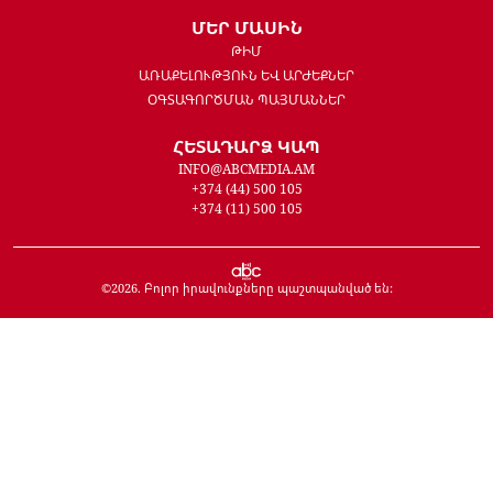
ՄԵՐ ՄԱՍԻՆ
ԹԻՄ
ԱՌԱՔԵԼՈՒԹՅՈՒՆ ԵՎ ԱՐԺԵՔՆԵՐ
ՕԳՏԱԳՈՐԾՄԱՆ ՊԱՅՄԱՆՆԵՐ
ՀԵՏԱԴԱՐՁ ԿԱՊ
INFO@ABCMEDIA.AM
+374 (44) 500 105
+374 (11) 500 105
©
2026
. Բոլոր իրավունքները պաշտպանված են: