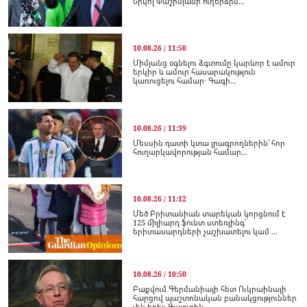
Նիկոլ Փաշինյանի ուղերձին...
10.08.26 / 11:50
Միմյանց օգնելու ձգտումը կարևոր է ամուր
երկիր և ամուր հասարակություն
կառուցելու համար․ Գագի...
10.08.26 / 11:39
Մեսսին դատի կտա լրագրողներին՝ հոր
հուղարկավորության համար...
10.08.26 / 11:12
Մեծ Բրիտանիան տարեկան կորցնում է
125 միլիարդ ֆունտ ստեռլինգ՝
երիտասարդների չաշխատելու կամ ...
10.08.26 / 10:50
Բաքվում Գերմանիայի հետ Ուկրաինայի
հարցով պաշտոնական բանակցություններ
չեն եղել․ Գալուզին...