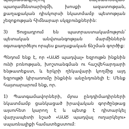
պառլամենտարիզմի, խոսքի ազատության,
քաղաքական դիսկուրսի նկատմամբ պետության
չեզոքության հիմնարար սկզբունքներին։
3) Ցուցադրում են պատրաստակամություն՝
պետական անվտանգության մարմիններն
օգտագործելու որպես քաղաքական ճնշման գործիք։
Պնդում ենք է, որ «ԱԱԾ պադվալ» եզրույթն ինքնին
ունի բռնության, խոշտանգման ու հաշվեհարդարի
ենթատեքստ, և երկրի ղեկավարի կողմից այդ
եզրույթի կիրառումը ինքնին անընդունելի է։ Մենք
հայտարարում ենք, որ.
1) Պատգամավորների, մյուս ընդդիմադիրների
նկատմամբ ցանկացած իրավական գործընթաց
այսուհետ կարող է և պետք է դիտարկել
վարչապետի նշած «ԱԱԾ պադվալ ուղարկելու»
սպառնալիքի համատեքստում։