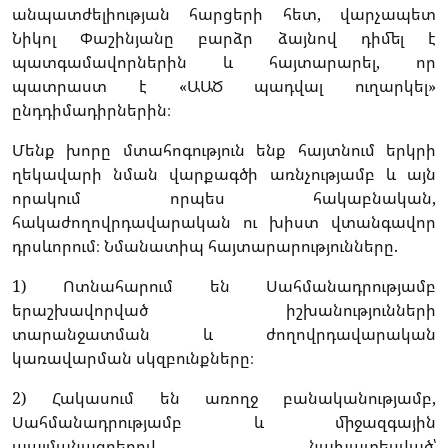
անպատժելիության հարցերի հետ, վարչապետ
Նիկոլ Փաշինյանը բարձր ձայնով դիմել է
պատգամավորներին և հայտարարել, որ
պատրաստ է «ԱԱԾ պադվալ ուղարկել»
ընդդիմադիրներին։
Մենք խորը մտահոգություն ենք հայտնում երկրի
ղեկավարի նման վարքագծի առնչությամբ և այն
որակում որպես հակաբնական,
հակաժողովրդավարական ու խիստ վտանգավոր
դրսևորում։ Նմանատիպ հայտարարությունները.
1) Ոտնահարում են Սահմանադրությամբ
երաշխավորված իշխանությունների
տարանջատման և ժողովրդավարական
կառավարման սկզբունքները։
2) Հակասում են առողջ բանականությամբ,
Սահմանադրությամբ և միջազգային
պայմանագրերով նախատեսված՝