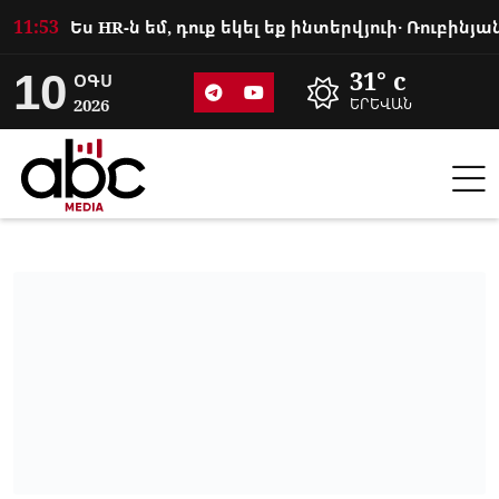
11:53
10
31° c
ՕԳՍ
2026
ԵՐԵՎԱՆ