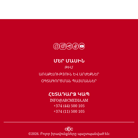
ՄԵՐ ՄԱՍԻՆ
ԹԻՄ
ԱՌԱՔԵԼՈՒԹՅՈՒՆ ԵՎ ԱՐԺԵՔՆԵՐ
ՕԳՏԱԳՈՐԾՄԱՆ ՊԱՅՄԱՆՆԵՐ
ՀԵՏԱԴԱՐՁ ԿԱՊ
INFO@ABCMEDIA.AM
+374 (44) 500 105
+374 (11) 500 105
©
2026
. Բոլոր իրավունքները պաշտպանված են: