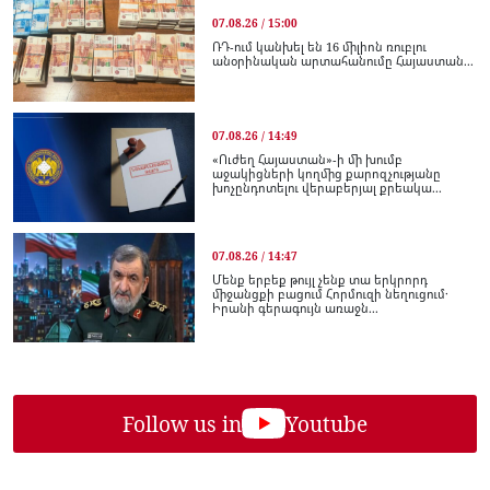
07.08.26 / 15:00
ՌԴ-ում կանխել են 16 միլիոն ռուբլու
անօրինական արտահանումը Հայաստան...
07.08.26 / 14:49
«Ուժեղ Հայաստան»-ի մի խումբ
աջակիցների կողմից քարոզչությանը
խոչընդոտելու վերաբերյալ քրեակա...
07.08.26 / 14:47
Մենք երբեք թույլ չենք տա երկրորդ
միջանցքի բացում Հորմուզի նեղուցում․
Իրանի գերագույն առաջն...
Follow us in
Youtube