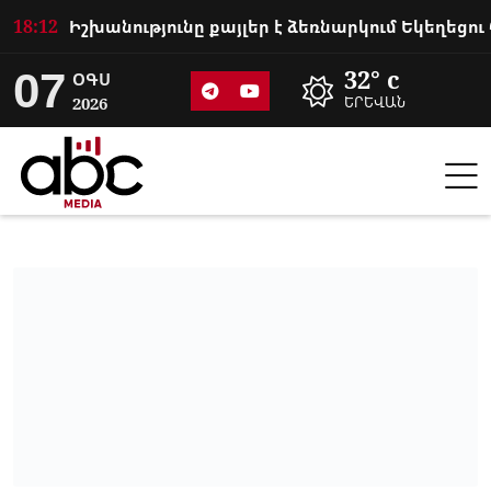
18:12
07
32° c
ՕԳՍ
2026
ԵՐԵՎԱՆ