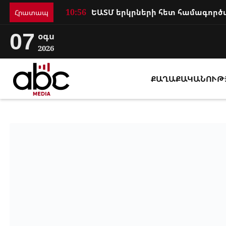
10:56
Հրատապ
07
օգս
2026
ՔԱՂԱՔԱԿԱՆՈՒԹ