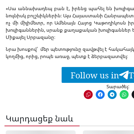
«
Սա
աննախադեպ
բան
է
,
իրենց
պահել
են
խուլիգ
նույնիսկ
բոլշևիկներին։
Այս
Հայաստանի
Հանրապետո
ոչ
մի
միլիմետր
,
որ
Ամենայն
Հայոց
Կաթողիկոսն
ի
խուլիգաններին
,
սրանք
քաղաքական
խուլիգաններ
Միքայել
Սրբազանը։
Նրա խոսքով՝ մեր պետությունը
զավթվել է
հակահայ
կողմից
,
որից, րոպե առաջ, պետք է ձերբազատվել։
Follow us in
T
Տարածել:
Կարդացեք նաև