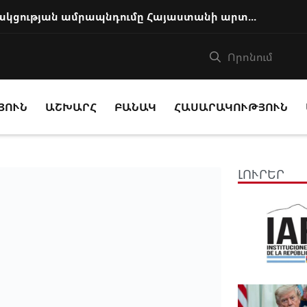
ԵԱՏՄ երկրների հետ համագործակցության ամրապնդումը Հայաստանի արտաքին քաղաքա...
ՅՈՒՆ
ԱՇԽԱՐՀ
ԲԱՆԱԿ
ՀԱՍԱՐԱԿՈՒԹՅՈՒՆ
ԼՈՒՐԵՐ