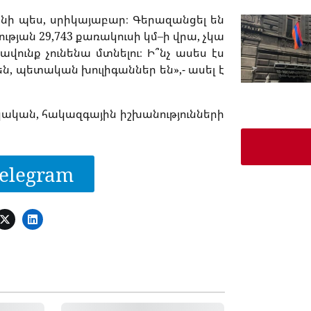
անի
պես
,
սրիկայաբար։
Գերազանցել
են
ւթյան
29,743
քառակուսի
կմ
–
ի
վրա
,
չկա
րավունք
չունենա
մտնելու։
Ի՞նչ
ասես
էս
են
,
պետական
խուլիգաններ
են
»,-
ասել
է
կական
,
հակազգային
իշխանությունների
elegram