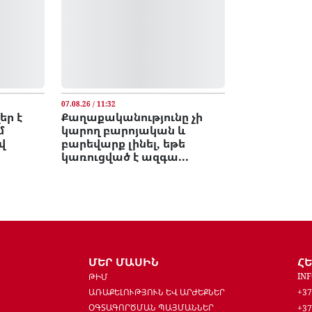
07.08.26 / 11:32
եր է
Քաղաքականությունը չի
մ
կարող բարոյական և
վ
բարեվարք լինել, եթե
.
կառուցված է ազգա...
ՄԵՐ ՄԱՍԻՆ
Հ
IN
ԹԻՄ
ԱՌԱՔԵԼՈՒԹՅՈՒՆ ԵՎ ԱՐԺԵՔՆԵՐ
+37
ՕԳՏԱԳՈՐԾՄԱՆ ՊԱՅՄԱՆՆԵՐ
+37