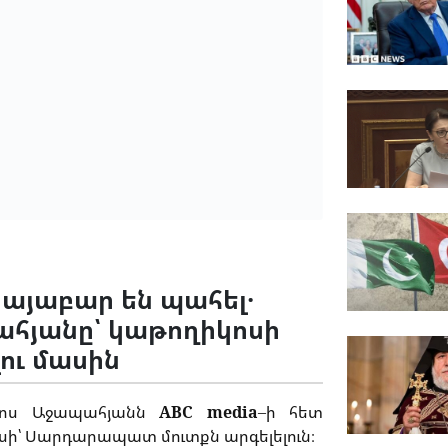
այաբար են պահել․
հյանը՝ կաթողիկոսի
ու մասին
ոս
Աջապահյանն
ABC media
–
ի հետ
սի՝
Սարդարապատ մուտքն արգելելուն։