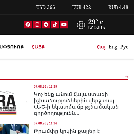
USD
366
EUR
422
RUB
4.48
29° c
ԵՐԵՎԱՆ
ՍՓՅՈՒՌՔ
ՀԱՅՔ
Հայ
Eng
Рус
07.08.26 / 11:39
Կոչ ենք անում Հայաստանի
իշխանություններին վերջ տալ
ՀԱԵ-ի նկատմամբ թշնամական
գործողությունն...
07.08.26 / 11:36
Թրամփը կրկին քայլեր է