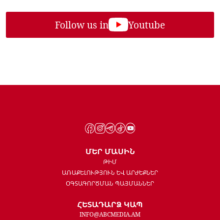
Follow us in
Youtube
ՄԵՐ ՄԱՍԻՆ
ԹԻՄ
ԱՌԱՔԵԼՈՒԹՅՈՒՆ ԵՎ ԱՐԺԵՔՆԵՐ
ՕԳՏԱԳՈՐԾՄԱՆ ՊԱՅՄԱՆՆԵՐ
ՀԵՏԱԴԱՐՁ ԿԱՊ
INFO@ABCMEDIA.AM