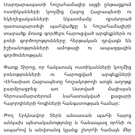
Սարդարապատի հուշահամալիր այցի ընթացքում
ոստիկանների կողմից Հայոց Հայրապետի ու
եկեղեցականների նկատմամբ դրսևորած
դատապարտելի պահվածքը և հուշահամալիրի
տարածք մուտք գործելու հարուցված արգելքներն ու
բռնի գործողությունները հերթական դրվագն են
իշխանությունների ամոթալի ու ապազգային
գործունեության։
Փառք Տիրոջ, որ հակառակ ոստիկանների կողմից
բռնությունների ու հարուցված արգելքների
Վեհափառ Հայրապետը հուշակոթողի առջև աղոթք
բարձրացրեց առ Աստված մայիսյան
հերոսամարտերում նահատակված քաջարի
հայորդիների հոգիների հանգստության համար:
Թող Երկնավոր Տերն անսասան պահի հայոց
անկախ պետականությունը և հանապազ օրհնի ու
ապահով և անվտանգ կյանք շնորհի համայն մեր