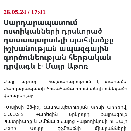
28.05.24 / 17:41
Սարդարապատում
ոստիկանների դրսևորած
դատապարտելի պահվածքը
իշխանության ապազգային
գործունեության հերթական
դրվագն է․ Մայր Աթոռ
Մայր աթոռը հայտարարություն է տարածել
Սարդարապատի հուշահամալիրում տեղի ունեցածի
վերաբերյալ․
«Մայիսի 28-ին, Հանրապետության տոնի առիթով,
Ն.Ս.Օ.Տ.Տ. Գարեգին Երկրորդ Ծայրագույն
Պատրիարք և Ամենայն Հայոց Կաթողիկոսի ու Մայր
Աթոռ Սուրբ Էջմիածնի միաբանների՝