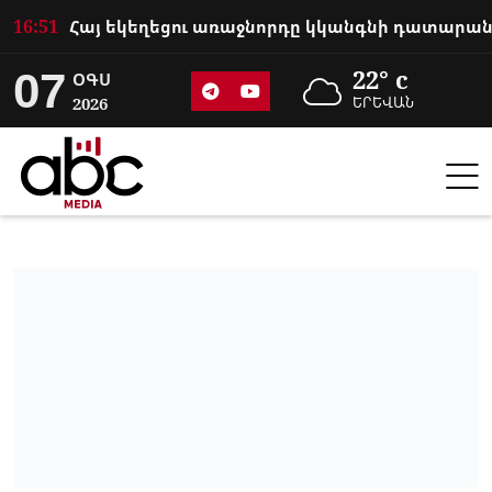
16:51
07
22° c
ՕԳՍ
2026
ԵՐԵՎԱՆ