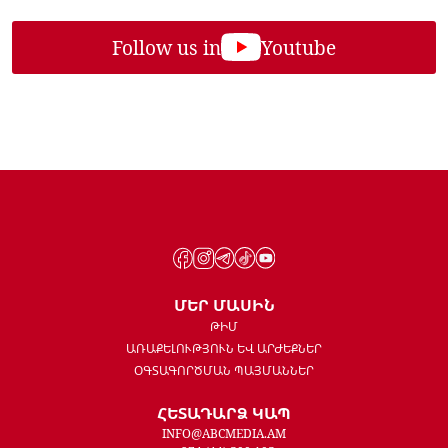
Follow us in
Youtube
ՄԵՐ ՄԱՍԻՆ
ԹԻՄ
ԱՌԱՔԵԼՈՒԹՅՈՒՆ ԵՎ ԱՐԺԵՔՆԵՐ
ՕԳՏԱԳՈՐԾՄԱՆ ՊԱՅՄԱՆՆԵՐ
ՀԵՏԱԴԱՐՁ ԿԱՊ
INFO@ABCMEDIA.AM