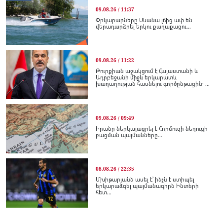
09.08.26 / 11:37
Փրկարարները Սևանա լճից ափ են
վերադարձրել երկու քաղաքացու...
09.08.26 / 11:22
Թուրքիան աջակցում է Հայաստանի և
Ադրբեջանի միջև երկարատև
խաղաղության հասնելու գործընթացին․ ...
09.08.26 / 09:49
Իրանը ներկայացրել է Հորմուզի նեղուցի
բացման պայմանները...
08.08.26 / 22:35
Մխիթարյանն ասել է՝ ինչն է ստիպել
երկարաձգել պայմանագիրն Ինտերի
հետ...