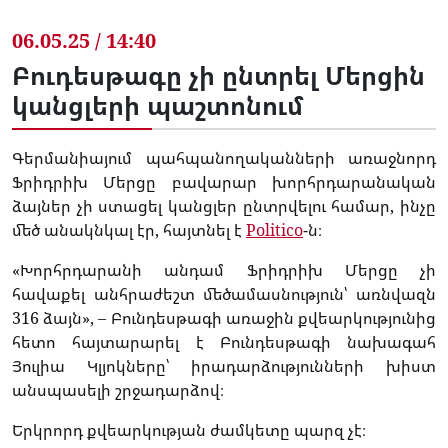
06.05.25 / 14:40
Բուդեսթագը չի ընտրել Մերցին
կանցլերի պաշտոնում
Գերմանիայում պահպանողականների առաջնորդ
Ֆրիդրիխ Մերցը բավարար խորհրդարանական
ձայներ չի ստացել կանցլեր ընտրվելու համար, ինչը
մեծ անակնկալ էր, հայտնել է
Politico
-ն։
«Խորհրդարանի անդամ Ֆրիդրիխ Մերցը չի
հավաքել անհրաժեշտ մեծամասնություն՝ առնվազն
316 ձայն», – Բունդեսթագի առաջին քվեարկությունից
հետո հայտարարել է Բունդեսթագի նախագահ
Յուլիա Կլյոկները՝ իրադարձությունների խիստ
անսպասելի շրջադարձով։
Երկրորդ քվեարկության ժամկետը պարզ չէ։