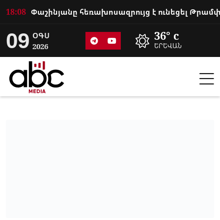
18:08
09
36° c
ՕԳՍ
2026
ԵՐԵՎԱՆ