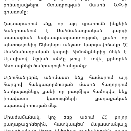
բռնազավթելու մտադրության մասին Ն.Փ.-ի
գրառումը։
Հայտարարում ենք, որ այդ գրառումն ինքնին
հանդիսանում է Սահմանադրական կարգի
տապալման նախապատրաստություն, քանի որ
պետությունից Եկեղեցու անջատ կարգավիճակը ՀՀ
Սահմանադրական կարգի հիմունքներից մեկն է։
Այսպիսով, նշված անձը թույլ է տվել քրեորեն
հետապնելի ծանրագույն հանցանք։
Այնուհանդերձ, անիմաստ ենք համարում այդ
հարցով հանցագործության մասին հաղորդում
ներկայացնելը, քանի որ բազմիցս համոզվել ենք
իրավասու կառույցների քաղաքական
սպասավորության մեջ։
Միաժամանակ, կոչ ենք անում ՀՀ բոլոր
քաղաքացիներին, հատկապես՝ Հայաստանյայց