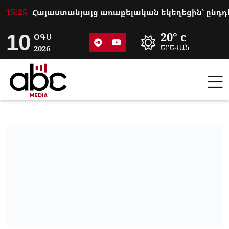
15:25
10
20° c
ՕԳՍ
2026
ԵՐԵՎԱՆ