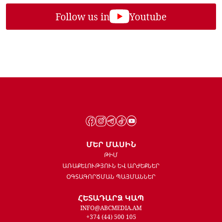
Follow us in
Youtube
ՄԵՐ ՄԱՍԻՆ
ԹԻՄ
ԱՌԱՔԵԼՈՒԹՅՈՒՆ ԵՎ ԱՐԺԵՔՆԵՐ
ՕԳՏԱԳՈՐԾՄԱՆ ՊԱՅՄԱՆՆԵՐ
ՀԵՏԱԴԱՐՁ ԿԱՊ
INFO@ABCMEDIA.AM
+374 (44) 500 105