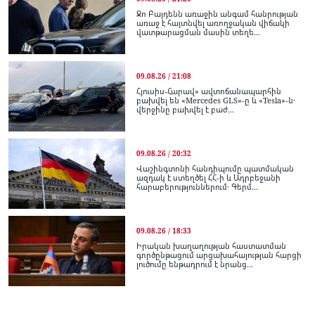
Ջո Բայդենն առաջին անգամ հանրության
առաջ է հայտնվել առողջական վիճակի
վատթարացման մասին տեղե...
09.08.26 / 21:08
Հյուսիս-Հարավ» ավտոճանապարհին
բախվել են «Mercedes GLS»-ը և «Tesla»-ն․
վերջինը բախվել է բաժ...
09.08.26 / 20:32
Վաշինգտոնի հանդիպումը պատմական
ազդակ է ստեղծել ՀՀ-ի և Ադրբեջանի
հարաբերություններում․ Գերմ...
09.08.26 / 18:33
Իրական խաղաղության հաստատման
գործընթացում արցախահայության հարցի
լուծումը ենթադրում է նրանց...