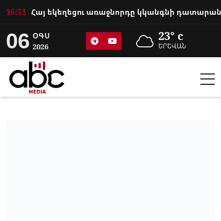
16:51
06
23° c
ՕԳՍ
2026
ԵՐԵՎԱՆ