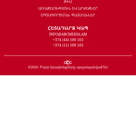
ԹԻՄ
ԱՌԱՔԵԼՈՒԹՅՈՒՆ ԵՎ ԱՐԺԵՔՆԵՐ
ՕԳՏԱԳՈՐԾՄԱՆ ՊԱՅՄԱՆՆԵՐ
ՀԵՏԱԴԱՐՁ ԿԱՊ
INFO@ABCMEDIA.AM
+374 (44) 500 105
+374 (11) 500 105
©
2026
. Բոլոր իրավունքները պաշտպանված են: