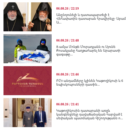
06.08.26 / 22:19
Անընդունելի և դատապարտելի է
Վեհափառին դատարան հրավիրելը․ Արամ
Ա...
06.08.26 / 21:48
8-ամյա Մոնթե Մուրադյանն ու Սյունե
Քոսակյանը հաղթահարել են Արարատի
գագաթը...
06.08.26 / 21:46
ԲՀԿ անդամները կլինեն Կաթողիկոսի և 6
եպիսկոպոսների դատին...
06.08.26 / 21:41
Կաթողիկոսին դատարանի առջև
կանգնեցնելը դավաճանական հարված է
սեփական պատմական հիշողությանն ո...