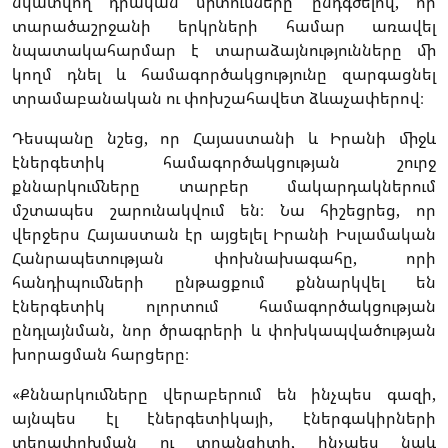
նկատվող դրական միտումները՝ ընդգծելով, որ
տարածաշրջանի երկրների համար առավել
նպատակահարմար է տարաձայնությունները մի
կողմ դնել և համագործակցությունը զարգացնել
տրամաբանական ու փոխշահավետ ձևաչափերով։
Դեսպանը նշեց, որ Հայաստանի և Իրանի միջև
էներգետիկ համագործակցության շուրջ
քննարկումները տարբեր մակարդակներում
մշտապես շարունակվում են։ Նա հիշեցրեց, որ
վերջերս Հայաստան էր այցելել Իրանի Իսլամական
Հանրապետության փոխնախագահը, որի
հանդիպումների ընթացքում քննարկվել են
էներգետիկ ոլորտում համագործակցության
ընդլայնման, նոր ծրագրերի և փոխկապվածության
խորացման հարցերը։
«Քննարկումները վերաբերում են ինչպես գազի,
այնպես էլ էներգետիկայի, էներգակիրների
տեղափոխման ու տրանզիտի, ինչպես նաև