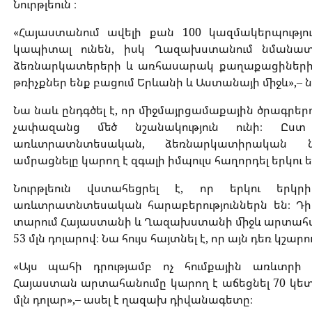
Նուրթլեուն ։
«Հայաստանում ավելի քան 100 կազմակերպությ
կապիտալ ունեն, իսկ Ղազախստանում նմանատի
ձեռնարկատերերի և առհասարակ քաղաքացիների
թռիչքներ ենք բացում Երևանի և Աստանայի միջև»,– նշե
Նա նաև ընդգծել է, որ միջմայրցամաքային ծրագ
չափազանց մեծ նշանակություն ունի։ Ը
առևտրատնտեսական, ձեռնարկատիրական ներդ
ամրացնելը կարող է զգալի իմպուլս հաղորդել երկու
Նուրթլեուն վստահեցրել է, որ երկու երկր
առևտրատնտեսական հարաբերություններն են։ Դիվ
տարում Հայաստանի և Ղազախստանի միջև արտահան
53 մլն դոլարով։ Նա հույս հայտնել է, որ այն դեռ կշար
«Այս պահի դրությամբ ոչ հումքային առևտր
Հայաստան արտահանումը կարող է աճեցնել 70 կետո
մլն դոլար»,– ասել է ղազախ դիվանագետը։