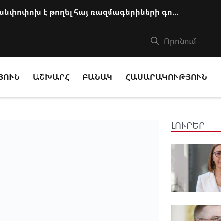
Բաքվի վերաքննիչ դատարանն անփոփոխ է թողել հայ ռազմագերիների գործով վճիռները
ՅՈՒՆ
ԱՇԽԱՐՀ
ԲԱՆԱԿ
ՀԱՍԱՐԱԿՈՒԹՅՈՒՆ
ԼՈՒՐԵՐ