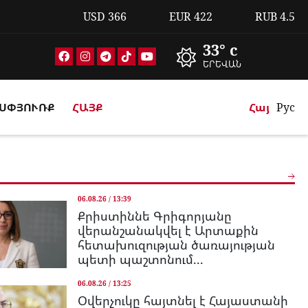
USD
366
EUR
422
RUB
4.5
33° c
ԵՐԵՎԱՆ
ՍՓՅՈՒՌՔ
ՀԱՅՔ
Հայ
Рус
06.08.26 / 13:39
Քրիստիննե Գրիգորյանը
վերանշանակվել է Արտաքին
հետախուզության ծառայության
պետի պաշտոնում...
06.08.26 / 13:25
Օվերչուկը հայտնել է Հայաստանի