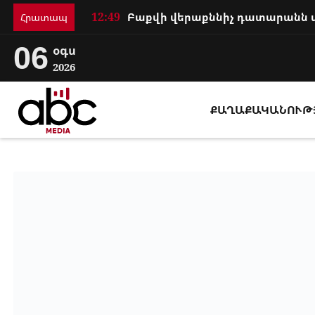
12:49
Հրատապ
06
օգս
2026
ՔԱՂԱՔԱԿԱՆՈՒԹ