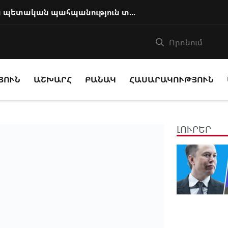
Ի՞նչ հիմքով է Աննա Հակոբյանին պետական պահպանություն տրամադրվում
ՅՈՒՆ
ԱՇԽԱՐՀ
ԲԱՆԱԿ
ՀԱՍԱՐԱԿՈՒԹՅՈՒՆ
ԼՈՒՐԵՐ