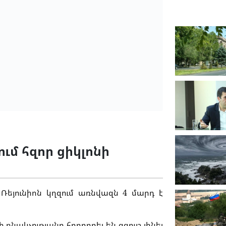
ւմ հզոր ցիկլոնի
եյունիոն կղզում առնվազն 4 մարդ է
 բնակչությանը հորդորել են զգույշ լինել