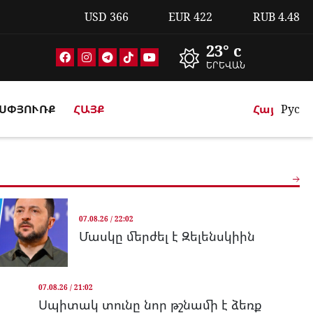
USD
366
EUR
422
RUB
4.48
23° c
ԵՐԵՎԱՆ
ՍՓՅՈՒՌՔ
ՀԱՅՔ
Հայ
Рус
07.08.26 / 22:02
Մասկը մերժել է Զելենսկիին
07.08.26 / 21:02
Սպիտակ տունը նոր թշնամի է ձեռք