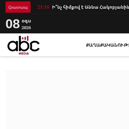
21:16
Հրատապ
08
օգս
2026
ՔԱՂԱՔԱԿԱՆՈՒԹ