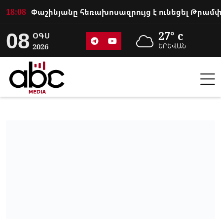
18:08
08
27° c
ՕԳՍ
2026
ԵՐԵՎԱՆ