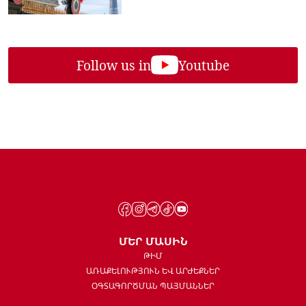
Follow us in
Youtube
ՄԵՐ ՄԱՍԻՆ
ԹԻՄ
ԱՌԱՔԵԼՈՒԹՅՈՒՆ ԵՎ ԱՐԺԵՔՆԵՐ
ՕԳՏԱԳՈՐԾՄԱՆ ՊԱՅՄԱՆՆԵՐ