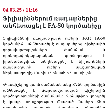
04.03.25 / 11:16
Ֆիլիպիններում ռադարներից
անհետացել է FA-50 կործանիչը
Ֆիլիպինների
ռազմաօդային
ուժերի
(PAF) FA-50
կործանիչն
անհետացել
է
ռադարներից
գիշերային
զորավարժությունների
ժամանակ
,
և
որոնողափրկարարական
գործողություն
է
իրականացվում
.
տեղեկացրել է Ֆիլիպինների
ռազմաօդային
ուժերի
պաշտոնական
ներկայացուցիչ
Մարիա
Կոնսուելո
Կաստիլյոն։
«
Կեսգիշերից
կարճ
ժամանակ
անց
FA-50
կործանիչն
անհետացել
է
մարտավարական
գիշերային
գործողությունների
ժամանակ
:
Ինքնաթիռը
կորցրել
է
կապը
առաքելության
մնացած
մասերի
հետ
թիրախային
տարածք
հասնելուց
ընդամենը