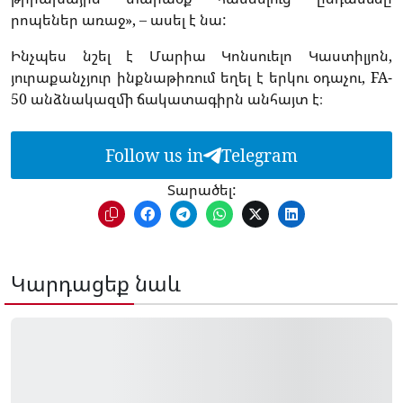
րոպեներ
առաջ
», –
ասել է նա:
Ինչպես
նշել
է
Մարիա
Կոնսուելո
Կաստիլյոն
,
յուրաքանչյուր
ինքնաթիռում
եղել
է
երկու
օդաչու
, FA-
50
անձնակազմի
ճակատագիրն
անհայտ
է։
Follow us in
Telegram
Տարածել:
Կարդացեք նաև