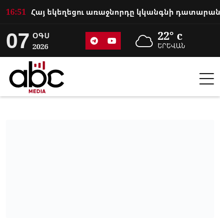
16:51
07
22° c
ՕԳՍ
2026
ԵՐԵՎԱՆ