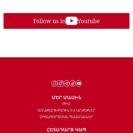
Follow us in
Youtube
ՄԵՐ ՄԱՍԻՆ
ԹԻՄ
ԱՌԱՔԵԼՈՒԹՅՈՒՆ ԵՎ ԱՐԺԵՔՆԵՐ
ՕԳՏԱԳՈՐԾՄԱՆ ՊԱՅՄԱՆՆԵՐ
ՀԵՏԱԴԱՐՁ ԿԱՊ