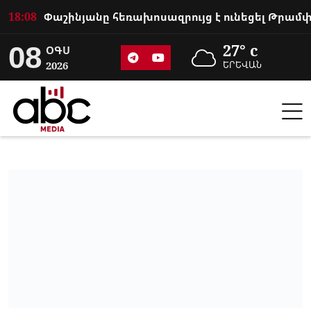
18:08
08
27° c
ՕԳՍ
2026
ԵՐԵՎԱՆ