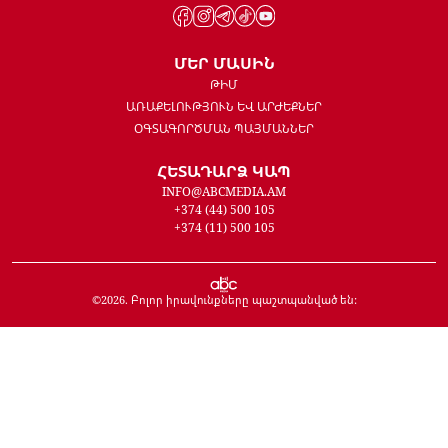
ՄԵՐ ՄԱՍԻՆ
ԹԻՄ
ԱՌԱՔԵԼՈՒԹՅՈՒՆ ԵՎ ԱՐԺԵՔՆԵՐ
ՕԳՏԱԳՈՐԾՄԱՆ ՊԱՅՄԱՆՆԵՐ
ՀԵՏԱԴԱՐՁ ԿԱՊ
INFO@ABCMEDIA.AM
+374 (44) 500 105
+374 (11) 500 105
©
2026
. Բոլոր իրավունքները պաշտպանված են: