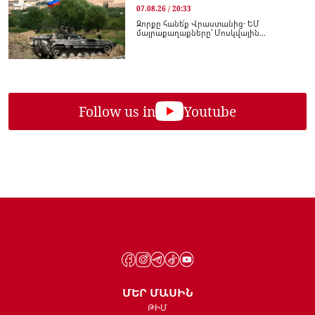
07.08.26 / 20:33
Զորքը հանե՛ք Վրաստանից․ ԵՄ
մայրաքաղաքները՝ Մոսկվային...
Follow us in
Youtube
ՄԵՐ ՄԱՍԻՆ
ԹԻՄ