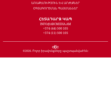
ԱՌԱՔԵԼՈՒԹՅՈՒՆ ԵՎ ԱՐԺԵՔՆԵՐ
ՕԳՏԱԳՈՐԾՄԱՆ ՊԱՅՄԱՆՆԵՐ
ՀԵՏԱԴԱՐՁ ԿԱՊ
INFO@ABCMEDIA.AM
+374 (44) 500 105
+374 (11) 500 105
©
2026
. Բոլոր իրավունքները պաշտպանված են: