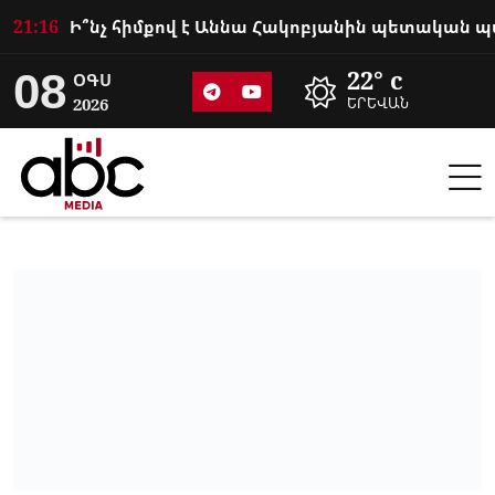
21:16
08
22° c
ՕԳՍ
2026
ԵՐԵՎԱՆ