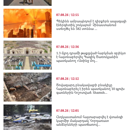
07.08.26 / 12:55
Պեկինն ամրապնդում է դիրքերն ապագայի
էներգետիկ շուկայում․ Չինաստանում
ստեղծել են 582 տոննա ...
07.08.26 / 12:36
1.3 մլրդ դրամի թաքցված հարկման օբյեկտ
է հայտնաբերվել Գագիկ Ծառուկյանին
պատկանող «Առինջ մոլ...
07.08.26 / 12:12
Ծովազարդ բնակավայրի բնակիչը
հայտնաբերել է իրեն պատկանող 10 գլուխ
գառներին հոշոտված. Shamsh...
07.08.26 / 12:01
Հնդկաստանում հայտարարվել է վտանգի
կարմիր մակարդակ՝ հորդառատ
անձնրևների պատճառով...