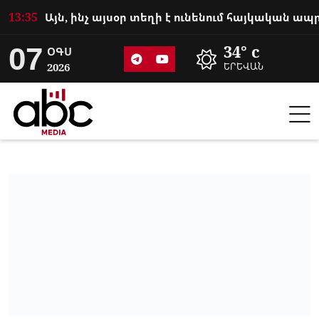
13:35
07
34° c
ՕԳՍ
2026
ԵՐԵՎԱՆ