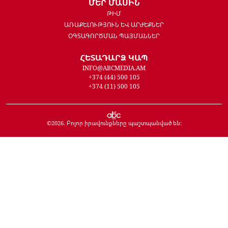
ՄԵՐ ՄԱՍԻՆ
ԹԻՄ
ԱՌԱՔԵԼՈՒԹՅՈՒՆ ԵՎ ԱՐԺԵՔՆԵՐ
ՕԳՏԱԳՈՐԾՄԱՆ ՊԱՅՄԱՆՆԵՐ
ՀԵՏԱԴԱՐՁ ԿԱՊ
INFO@ABCMEDIA.AM
+374 (44) 500 105
+374 (11) 500 105
©
2026
. Բոլոր իրավունքները պաշտպանված են: