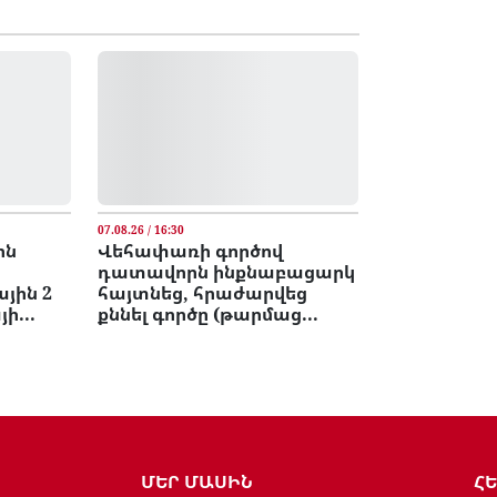
07.08.26 / 16:30
ոն
Վեհափառի գործով
դատավորն ինքնաբացարկ
յին 2
հայտնեց, հրաժարվեց
ի...
քննել գործը (թարմաց...
ՄԵՐ ՄԱՍԻՆ
Հ