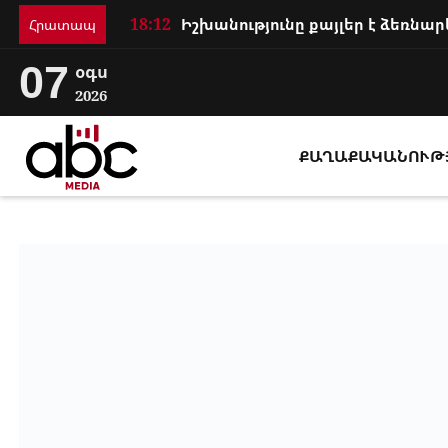
18:12
Հրատապ
07
օգս
2026
ՔԱՂԱՔԱԿԱՆՈՒԹ