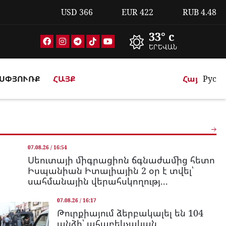
USD
366
EUR
422
RUB
4.48
33° c
ԵՐԵՎԱՆ
ՍՓՅՈՒՌՔ
ՀԱՅՔ
Հայ
Рус
07.08.26 / 16:54
Սեուտայի միգրացիոն ճգնաժամից հետո
Իսպանիան Իտալիային 2 օր է տվել՝
սահմանային վերահսկողությ...
07.08.26 / 16:17
Թուրքիայում ձերբակալել են 104
անձի՝ ահաբեկչական