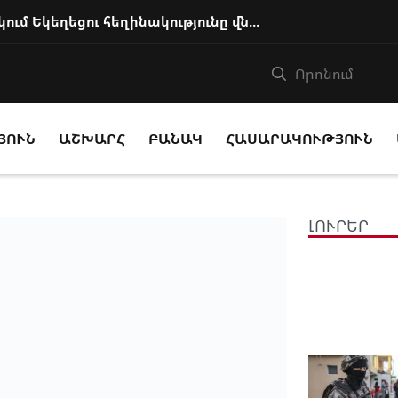
Իշխանությունը քայլեր է ձեռնարկում Եկեղեցու հեղինակությունը վնասելու, ինք...
ՅՈՒՆ
ԱՇԽԱՐՀ
ԲԱՆԱԿ
ՀԱՍԱՐԱԿՈՒԹՅՈՒՆ
ԼՈՒՐԵՐ