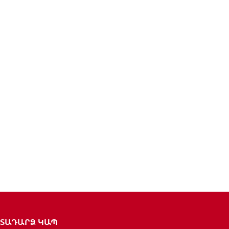
ԵՏԱԴԱՐՁ ԿԱՊ