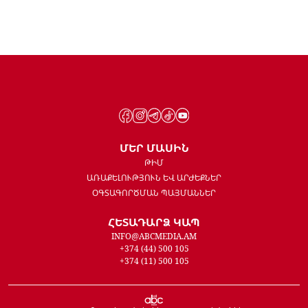
ՄԵՐ ՄԱՍԻՆ
ԹԻՄ
ԱՌԱՔԵԼՈՒԹՅՈՒՆ ԵՎ ԱՐԺԵՔՆԵՐ
ՕԳՏԱԳՈՐԾՄԱՆ ՊԱՅՄԱՆՆԵՐ
ՀԵՏԱԴԱՐՁ ԿԱՊ
INFO@ABCMEDIA.AM
+374 (44) 500 105
+374 (11) 500 105