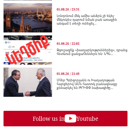
05.08.26 / 23:31
Լոնդոնում մեկ ամիս անձրև չի եկել․
մեկուկես դարում նման բան առաջին
անգամ է տեղի ունեցել...
05.08.26 / 22:02
Զգուշացե՛ք «խաղարկություններից», դրանց
հետևում ցանցահեններն են․ ՆԳՆ...
05.08.26 / 21:49
Մհեր Գրիգորյանն ու Խաղաղության
հարցերով ԱՄՆ հատուկ բանագնացը
քննարկել են ԹՐԻՓՓ նախագիծը...
Follow us in
Youtube