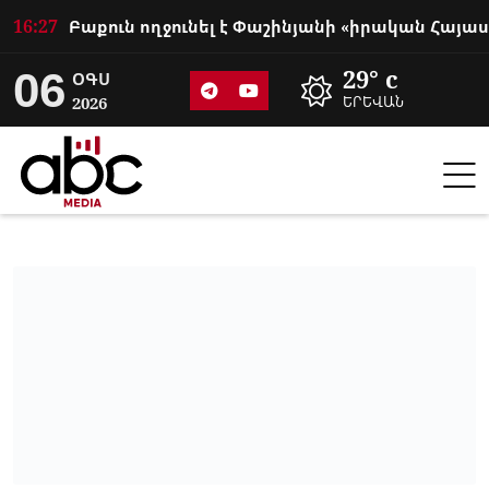
16:27
06
29° c
ՕԳՍ
2026
ԵՐԵՎԱՆ