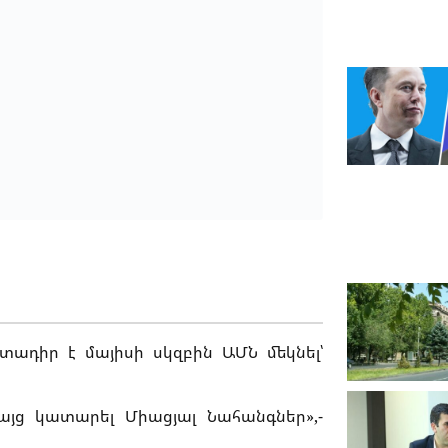
ադիր է մայիսի սկզբին ԱՄՆ մեկնել՝
այց կատարել Միացյալ Նահանգներ»,-