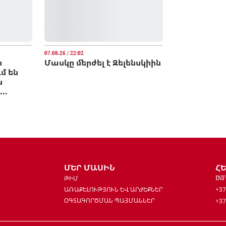
07.08.26 / 22:02
ր
Մասկը մերժել է Զելենսկիին
մ են
ն
..
ՄԵՐ ՄԱՍԻՆ
Հ
IN
ԹԻՄ
ԱՌԱՔԵԼՈՒԹՅՈՒՆ ԵՎ ԱՐԺԵՔՆԵՐ
+37
ՕԳՏԱԳՈՐԾՄԱՆ ՊԱՅՄԱՆՆԵՐ
+37