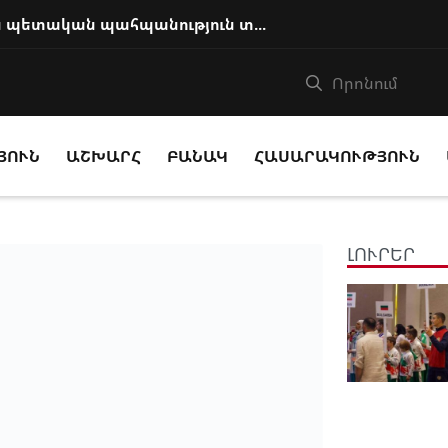
Ի՞նչ հիմքով է Աննա Հակոբյանին պետական պահպանություն տրամադրվում
ՅՈՒՆ
ԱՇԽԱՐՀ
ԲԱՆԱԿ
ՀԱՍԱՐԱԿՈՒԹՅՈՒՆ
ԼՈՒՐԵՐ