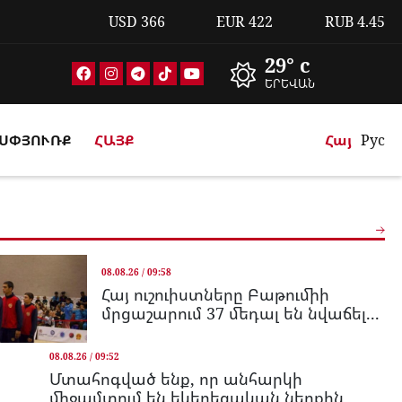
USD
366
EUR
422
RUB
4.45
29° c
ԵՐԵՎԱՆ
ՍՓՅՈՒՌՔ
ՀԱՅՔ
Հայ
Рус
08.08.26 / 09:58
Հայ ուշուիստները Բաթումիի
մրցաշարում 37 մեդալ են նվաճել...
08.08.26 / 09:52
Մտահոգված ենք, որ անհարկի
միջամտում են եկեղեցական ներքին