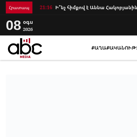
21:16
Հրատապ
08
օգս
2026
ՔԱՂԱՔԱԿԱՆՈՒԹ