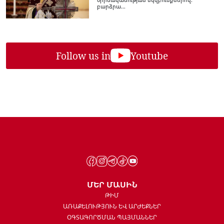
բարձրա...
Follow us in
Youtube
ՄԵՐ ՄԱՍԻՆ
ԹԻՄ
ԱՌԱՔԵԼՈՒԹՅՈՒՆ ԵՎ ԱՐԺԵՔՆԵՐ
ՕԳՏԱԳՈՐԾՄԱՆ ՊԱՅՄԱՆՆԵՐ