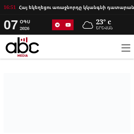
16:51
07
23° c
ՕԳՍ
2026
ԵՐԵՎԱՆ