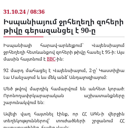
31.10.24 / 08:36
Իսպանիայում ջրհեղեղի զոհերի
թիվը գերազանցել է 90-ը
Իսպանիայի հարավ-արևելքում` Վալենսիայում
ջրհեղեղի հետևանքով զոհերի թիվը հասել է 95-ի։ Այս
մասին հայտնում է
BBC
-ին։
92 մարդ մահացել է Վալենսիայում, 2-ը՝ Կաստիլիա
Լա Մանչայում և ևս մեկ անձ՝ Անդալուզիայում։
Մեծ թվով մարդիկ համարվում են անհետ կորած։
Որոնողափրկարարական աշխատանքները
շարունակվում են։
Ավելի վաղ հայտնել էինք, որ ՀՀ ԱԳՆ-ի վերջին
տեղեկություններով՝ տուժածների շրջանում ՀՀ
քաղաքացիներ, հայեր չկան։