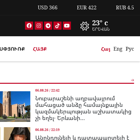
USD
366
EUR
422
RUB
4.5
23° c
ԵՐԵՎԱՆ
ՍՓՅՈՒՌՔ
ՀԱՅՔ
Հայ
Eng
Рус
06.08.26 / 22:42
Նուբարաշենի աղբավայրում
մահացած անձը համայնքային
կազմակերպության աշխատակից
չի եղել․ Երևանի...
06.08.26 / 22:19
Անընդունելի և դատապարտելի է