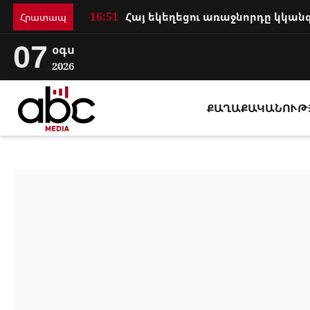
16:51
Հրատապ
07
օգս
2026
ՔԱՂԱՔԱԿԱՆՈՒԹ