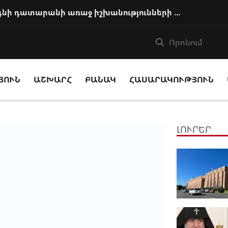
Հայ եկեղեցու առաջնորդը կկանգնի դատարանի առաջ իշխանությունների հետ խորացո...
ՅՈՒՆ
ԱՇԽԱՐՀ
ԲԱՆԱԿ
ՀԱՍԱՐԱԿՈՒԹՅՈՒՆ
ԼՈՒՐԵՐ