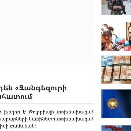
են «Զանգեզուրի
նահատում
ր խնդիր է․ Թուրքիայի փոխնախագահ
նախարարների կաբինետի փոխնախագահ
ւլիսի ժամանակ։