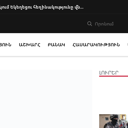
Իշխանությունը քայլեր է ձեռնարկում Եկեղեցու հեղինակությունը վնասելու, ինք...
ՅՈՒՆ
ԱՇԽԱՐՀ
ԲԱՆԱԿ
ՀԱՍԱՐԱԿՈՒԹՅՈՒՆ
ԼՈՒՐԵՐ