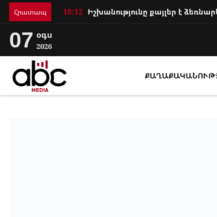
18:12
Հրատապ
07
օգս
2026
ՔԱՂԱՔԱԿԱՆՈՒԹ