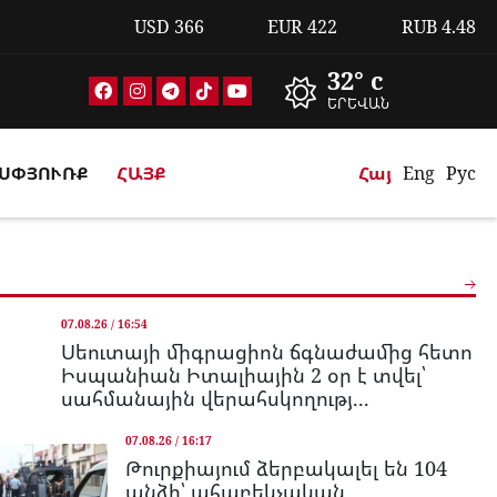
USD
366
EUR
422
RUB
4.48
32° c
ԵՐԵՎԱՆ
ՍՓՅՈՒՌՔ
ՀԱՅՔ
Հայ
Eng
Рус
07.08.26 / 16:54
Սեուտայի միգրացիոն ճգնաժամից հետո
Իսպանիան Իտալիային 2 օր է տվել՝
սահմանային վերահսկողությ...
07.08.26 / 16:17
Թուրքիայում ձերբակալել են 104
անձի՝ ահաբեկչական