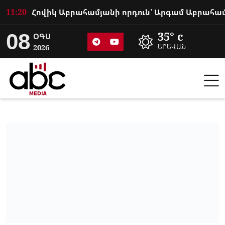
11:20
08
35° c
ՕԳՍ
2026
ԵՐԵՎԱՆ