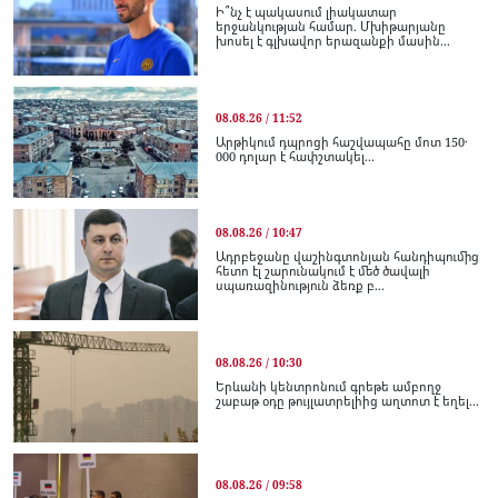
Ի՞նչ է պակասում լիակատար
երջանկության համար. Մխիթարյանը
խոսել է գլխավոր երազանքի մասին...
08.08.26 / 11:52
Արթիկում դպրոցի հաշվապահը մոտ 150․
000 դոլար է հափշտակել...
08.08.26 / 10:47
Ադրբեջանը վաշինգտոնյան հանդիպումից
հետո էլ շարունակում է մեծ ծավալի
սպառազինություն ձեռք բ...
08.08.26 / 10:30
Երևանի կենտրոնում գրեթե ամբողջ
շաբաթ օդը թույլատրելիից աղտոտ է եղել...
08.08.26 / 09:58