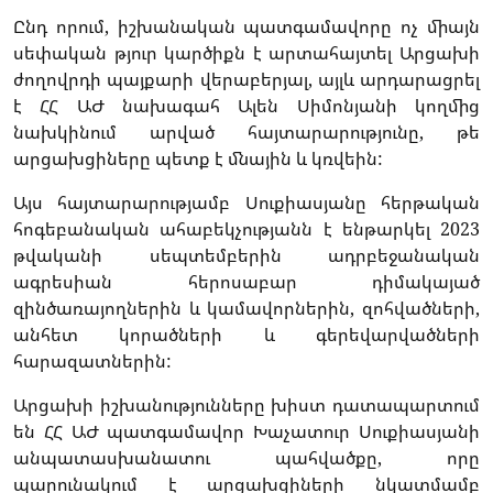
Ընդ որում, իշխանական պատգամավորը ոչ միայն
սեփական թյուր կարծիքն է արտահայտել Արցախի
ժողովրդի պայքարի վերաբերյալ, այլև արդարացրել
է ՀՀ ԱԺ նախագահ Ալեն Սիմոնյանի կողմից
նախկինում արված հայտարարությունը, թե
արցախցիները պետք է մնային և կռվեին:
Այս հայտարարությամբ Սուքիասյանը հերթական
հոգեբանական ահաբեկչությանն է ենթարկել 2023
թվականի սեպտեմբերին ադրբեջանական
ագրեսիան հերոսաբար դիմակայած
զինծառայողներին և կամավորներին, զոհվածների,
անհետ կորածների և գերեվարվածների
հարազատներին:
Արցախի իշխանությունները խիստ դատապարտում
են ՀՀ ԱԺ պատգամավոր Խաչատուր Սուքիասյանի
անպատասխանատու պահվածքը, որը
պարունակում է արցախցիների նկատմամբ