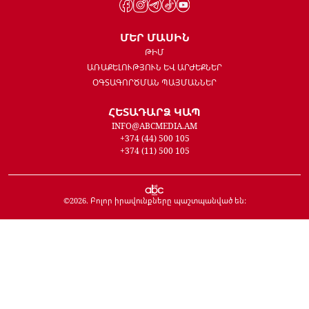
ՄԵՐ ՄԱՍԻՆ
ԹԻՄ
ԱՌԱՔԵԼՈՒԹՅՈՒՆ ԵՎ ԱՐԺԵՔՆԵՐ
ՕԳՏԱԳՈՐԾՄԱՆ ՊԱՅՄԱՆՆԵՐ
ՀԵՏԱԴԱՐՁ ԿԱՊ
INFO@ABCMEDIA.AM
+374 (44) 500 105
+374 (11) 500 105
©
2026
. Բոլոր իրավունքները պաշտպանված են: