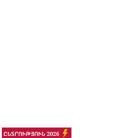
ԸՆՏՐՈՒԹՅՈՒՆ 2026