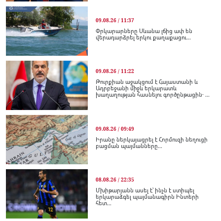
09.08.26 / 11:37
Փրկարարները Սևանա լճից ափ են
վերադարձրել երկու քաղաքացու...
09.08.26 / 11:22
Թուրքիան աջակցում է Հայաստանի և
Ադրբեջանի միջև երկարատև
խաղաղության հասնելու գործընթացին․ ...
09.08.26 / 09:49
Իրանը ներկայացրել է Հորմուզի նեղուցի
բացման պայմանները...
08.08.26 / 22:35
Մխիթարյանն ասել է՝ ինչն է ստիպել
երկարաձգել պայմանագիրն Ինտերի
հետ...