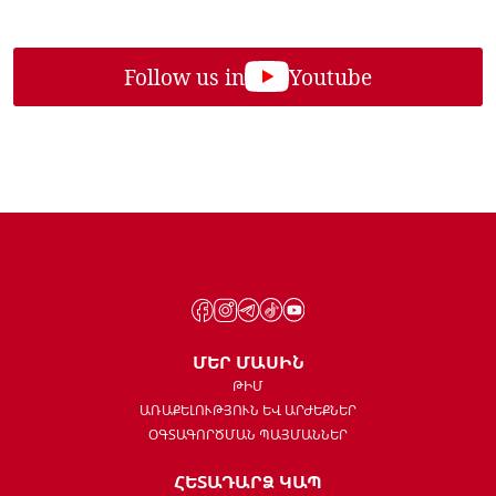
Follow us in
Youtube
ՄԵՐ ՄԱՍԻՆ
ԹԻՄ
ԱՌԱՔԵԼՈՒԹՅՈՒՆ ԵՎ ԱՐԺԵՔՆԵՐ
ՕԳՏԱԳՈՐԾՄԱՆ ՊԱՅՄԱՆՆԵՐ
ՀԵՏԱԴԱՐՁ ԿԱՊ