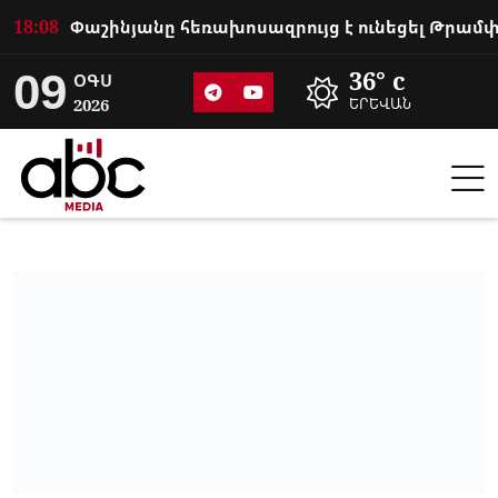
18:08
09
36° c
ՕԳՍ
2026
ԵՐԵՎԱՆ