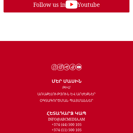
Follow us in
Youtube
ՄԵՐ ՄԱՍԻՆ
ԹԻՄ
ԱՌԱՔԵԼՈՒԹՅՈՒՆ ԵՎ ԱՐԺԵՔՆԵՐ
ՕԳՏԱԳՈՐԾՄԱՆ ՊԱՅՄԱՆՆԵՐ
ՀԵՏԱԴԱՐՁ ԿԱՊ
INFO@ABCMEDIA.AM
+374 (44) 500 105
+374 (11) 500 105