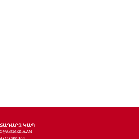
ԵՏԱԴԱՐՁ ԿԱՊ
FO@ABCMEDIA.AM
4 (44) 500 105