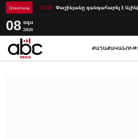
15:26
Հրատապ
08
օգս
2026
ՔԱՂԱՔԱԿԱՆՈՒԹ