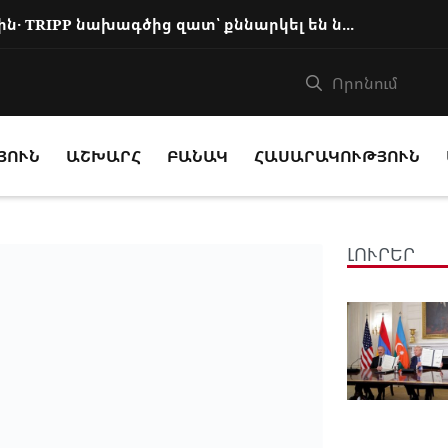
Փաշինյանը զանգահարել է Ալիևին․ TRIPP նախագծից զատ՝ քննարկել են նաև այլ հարցեր
ՅՈՒՆ
ԱՇԽԱՐՀ
ԲԱՆԱԿ
ՀԱՍԱՐԱԿՈՒԹՅՈՒՆ
ԼՈՒՐԵՐ