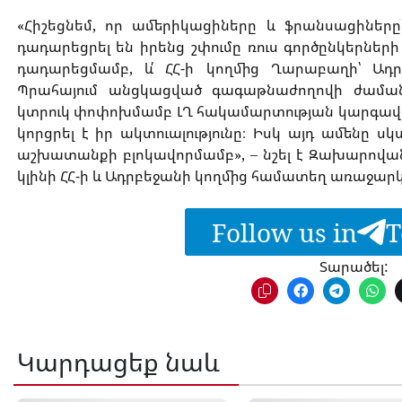
«Հիշեցնեմ, որ ամերիկացիները և ֆրանսացիներ
դադարեցրել են իրենց շփումը ռուս գործընկերների
դադարեցմամբ, և՛ ՀՀ-ի կողմից Ղարաբաղի՝ Ա
Պրահայում անցկացված գագաթնաժողովի ժամանա
կտրուկ փոփոխմամբ ԼՂ հակամարտության կարգավո
կորցրել է իր ակտուալությունը։ Իսկ այդ ամենը ս
աշխատանքի բլոկավորմամբ», – նշել է Զախարովան
կլինի ՀՀ-ի և Ադրբեջանի կողմից համատեղ առաջարկը
Follow us in
T
Տարածել:
Կարդացեք նաև