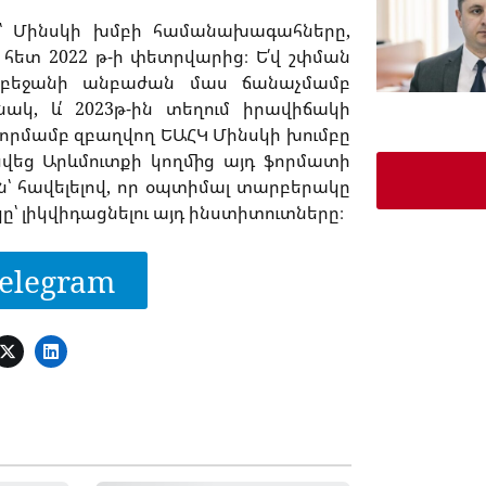
ը՝ Մինսկի խմբի համանախագահները,
 հետ 2022 թ-ի փետրվարից։ Ե՛վ շփման
դրբեջանի անբաժան մաս ճանաչմամբ
կ, և՛ 2023թ-ին տեղում իրավիճակի
րմամբ զբաղվող ԵԱՀԿ Մինսկի խումբը
կսվեց Արևմուտքի կողմից այդ ֆորմատի
՝ հավելելով, որ օպտիմալ տարբերակը
՝ լիկվիդացնելու այդ ինստիտուտները։
elegram