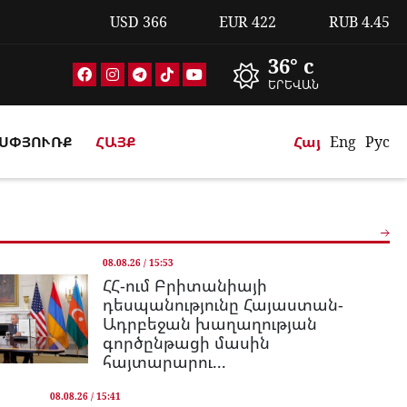
USD
366
EUR
422
RUB
4.45
36° c
ԵՐԵՎԱՆ
ՍՓՅՈՒՌՔ
ՀԱՅՔ
Հայ
Eng
Рус
08.08.26 / 15:53
ՀՀ-ում Բրիտանիայի
դեսպանությունը Հայաստան-
Ադրբեջան խաղաղության
գործընթացի մասին
հայտարարու...
08.08.26 / 15:41