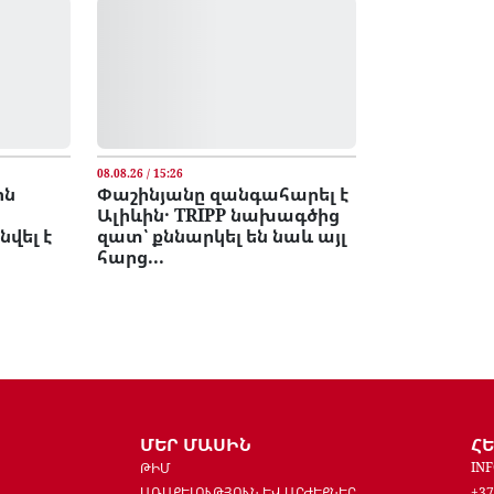
08.08.26 / 15:26
ին
Փաշինյանը զանգահարել է
Ալիևին․ TRIPP նախագծից
վել է
զատ՝ քննարկել են նաև այլ
հարց...
ՄԵՐ ՄԱՍԻՆ
Հ
IN
ԹԻՄ
ԱՌԱՔԵԼՈՒԹՅՈՒՆ ԵՎ ԱՐԺԵՔՆԵՐ
+37