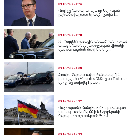
09.08.26 / 21:24
Վուչիչը հայտարարել է, որ Եվրոպան
լայնածավալ պատերազմի շեմին է...
09.08.26 / 21:20
Ջո Բայդենն առաջին անգամ հանրության
առաջ է հայտնվել առողջական վիճակի
վատթարացման մասին տեղե...
09.08.26 / 21:08
Հյուսիս-Հարավ» ավտոճանապարհին
բախվել են «Mercedes GLS»-ը և «Tesla»-ն․
վերջինը բախվել է բաժ...
09.08.26 / 20:32
Վաշինգտոնի հանդիպումը պատմական
ազդակ է ստեղծել ՀՀ-ի և Ադրբեջանի
հարաբերություններում․ Գերմ...
09.08.26 / 18:33