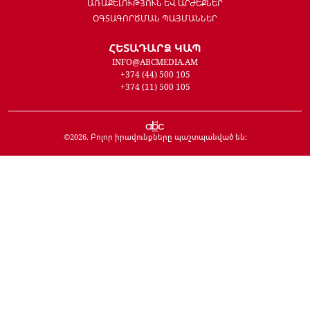
ԱՌԱՔԵԼՈՒԹՅՈՒՆ ԵՎ ԱՐԺԵՔՆԵՐ
ՕԳՏԱԳՈՐԾՄԱՆ ՊԱՅՄԱՆՆԵՐ
ՀԵՏԱԴԱՐՁ ԿԱՊ
INFO@ABCMEDIA.AM
+374 (44) 500 105
+374 (11) 500 105
©
2026
. Բոլոր իրավունքները պաշտպանված են: