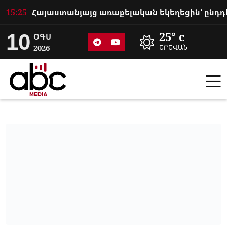
15:25
10
25° c
ՕԳՍ
2026
ԵՐԵՎԱՆ