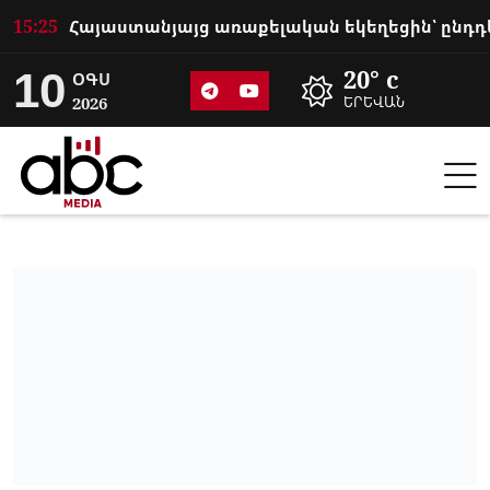
15:25
10
20° c
ՕԳՍ
2026
ԵՐԵՎԱՆ