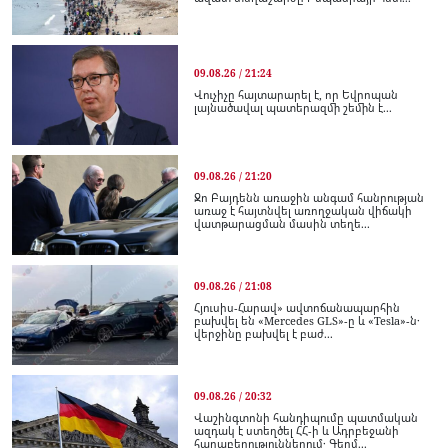
09.08.26 / 21:24
Վուչիչը հայտարարել է, որ Եվրոպան
լայնածավալ պատերազմի շեմին է...
09.08.26 / 21:20
Ջո Բայդենն առաջին անգամ հանրության
առաջ է հայտնվել առողջական վիճակի
վատթարացման մասին տեղե...
09.08.26 / 21:08
Հյուսիս-Հարավ» ավտոճանապարհին
բախվել են «Mercedes GLS»-ը և «Tesla»-ն․
վերջինը բախվել է բաժ...
09.08.26 / 20:32
Վաշինգտոնի հանդիպումը պատմական
ազդակ է ստեղծել ՀՀ-ի և Ադրբեջանի
հարաբերություններում․ Գերմ...