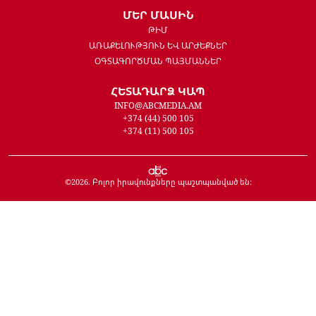
ՄԵՐ ՄԱՍԻՆ
ԹԻՄ
ԱՌԱՔԵԼՈՒԹՅՈՒՆ ԵՎ ԱՐԺԵՔՆԵՐ
ՕԳՏԱԳՈՐԾՄԱՆ ՊԱՅՄԱՆՆԵՐ
ՀԵՏԱԴԱՐՁ ԿԱՊ
INFO@ABCMEDIA.AM
+374 (44) 500 105
+374 (11) 500 105
©
2026
. Բոլոր իրավունքները պաշտպանված են: