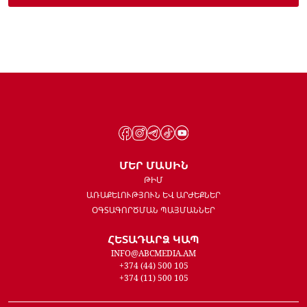
ՄԵՐ ՄԱՍԻՆ
ԹԻՄ
ԱՌԱՔԵԼՈՒԹՅՈՒՆ ԵՎ ԱՐԺԵՔՆԵՐ
ՕԳՏԱԳՈՐԾՄԱՆ ՊԱՅՄԱՆՆԵՐ
ՀԵՏԱԴԱՐՁ ԿԱՊ
INFO@ABCMEDIA.AM
+374 (44) 500 105
+374 (11) 500 105