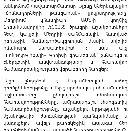
անկյունում հավատարմատար Ալենը կներկայացնի
«Հիմնադիրների թանգարան» ցուցադրությունը,
Մեղրիում կհանդիպի ԱՄՆ-ի կողմից
ֆինանսավորվող ACCESS ծրագրի աշակերտների
հետ, կայցելի Մեղրիի սահմանային հատված՝
ընթացիկ համագործակցության մասին ավելին
իմանալու: Նախատեսվում է նաև այց
«ՔոնթուրԳլոբալի» Գորիսի գրասենյակ՝ քննարկելու
էներգետիկ անվտանգությանը և հնարավոր
համագործակցությանը վերաբերող հարցեր։
Այցն ընդգծում է հայ-ամերիկյան աճող
գործընկերությունը և մեր շարունակական համատեղ
աշխատանքը՝ ընդլայնելու տնտեսական
հնարավորությունները, ամրապնդելու էներգետիկ
համագործակցությունը, աջակցելու կրթությանն ու
մշակութային ժառանգության պահպանմանը և
կառուցելու ավելի բարեկեցիկ ապագա մեր
երկրների համար»,- ասված է հաղորդագրությունում։