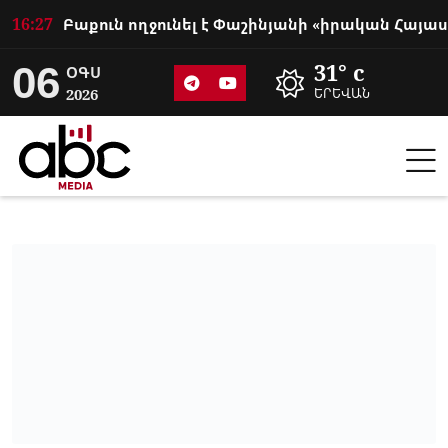
16:27
06
31° c
ՕԳՍ
2026
ԵՐԵՎԱՆ