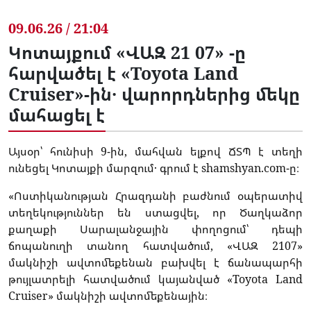
09.06.26 / 21:04
Կոտայքում «ՎԱԶ 21 07» -ը
հարվածել է «Toyota Land
Cruiser»-ին․ վարորդներից մեկը
մահացել է
Այսօր՝ հունիսի 9-ին, մահվան ելքով ՃՏՊ է տեղի
ունեցել Կոտայքի մարզում․ գրում է shamshyan.com-ը։
«Ոստիկանության Հրազդանի բաժնում օպերատիվ
տեղեկություններ են ստացվել, որ Ծաղկաձոր
քաղաքի Սարալանջային փողոցում՝ դեպի
ճոպանուղի տանող հատվածում, «ՎԱԶ 2107»
մակնիշի ավտոմեքենան բախվել է ճանապարհի
թույլատրելի հատվածում կայանված «Toyota Land
Cruiser» մակնիշի ավտոմեքենային։