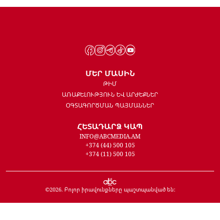
ՄԵՐ ՄԱՍԻՆ
ԹԻՄ
ԱՌԱՔԵԼՈՒԹՅՈՒՆ ԵՎ ԱՐԺԵՔՆԵՐ
ՕԳՏԱԳՈՐԾՄԱՆ ՊԱՅՄԱՆՆԵՐ
ՀԵՏԱԴԱՐՁ ԿԱՊ
INFO@ABCMEDIA.AM
+374 (44) 500 105
+374 (11) 500 105
©
2026
. Բոլոր իրավունքները պաշտպանված են: