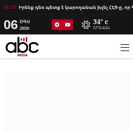
14:53
06
34° c
ՕԳՍ
2026
ԵՐԵՎԱՆ