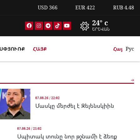
USD
366
EUR
422
RUB
4.48
24° c
ԵՐԵՎԱՆ
ՍՓՅՈՒՌՔ
ՀԱՅՔ
Հայ
Рус
07.08.26 / 22:02
Մասկը մերժել է Զելենսկիին
07.08.26 / 21:02
Սպիտակ տունը նոր թշնամի է ձեռք