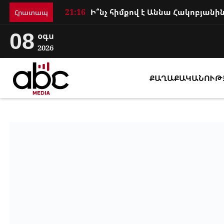
21:16
Հրատապ
08
օգս
2026
ՔԱՂԱՔԱԿԱՆՈՒԹ