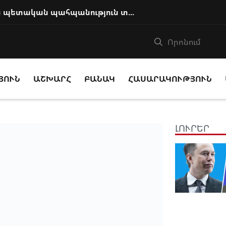
Ի՞նչ հիմքով է Աննա Հակոբյանին պետական պահպանություն տրամադրվում
ՅՈՒՆ
ԱՇԽԱՐՀ
ԲԱՆԱԿ
ՀԱՍԱՐԱԿՈՒԹՅՈՒՆ
ԼՈՒՐԵՐ