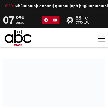
16:30
07
33° c
ՕԳՍ
2026
ԵՐԵՎԱՆ