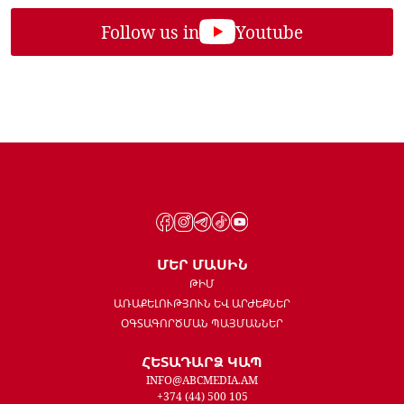
Follow us in
Youtube
ՄԵՐ ՄԱՍԻՆ
ԹԻՄ
ԱՌԱՔԵԼՈՒԹՅՈՒՆ ԵՎ ԱՐԺԵՔՆԵՐ
ՕԳՏԱԳՈՐԾՄԱՆ ՊԱՅՄԱՆՆԵՐ
ՀԵՏԱԴԱՐՁ ԿԱՊ
INFO@ABCMEDIA.AM
+374 (44) 500 105