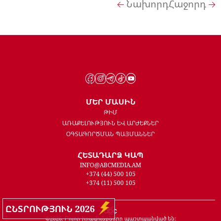
Նախորդ
Հաջորդ
ՄԵՐ ՄԱՍԻՆ
ԹԻՄ
ԱՌԱՔԵԼՈՒԹՅՈՒՆ ԵՎ ԱՐԺԵՔՆԵՐ
ՕԳՏԱԳՈՐԾՄԱՆ ՊԱՅՄԱՆՆԵՐ
ՀԵՏԱԴԱՐՁ ԿԱՊ
INFO@ABCMEDIA.AM
+374 (44) 500 105
+374 (11) 500 105
ԸՆՏՐՈՒԹՅՈՒՆ 2026
©
2026
. Բոլոր իրավունքները պաշտպանված են: