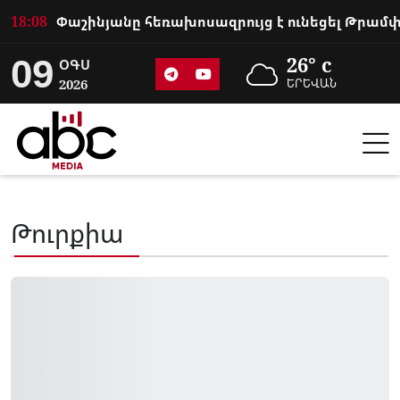
18:08
09
26° c
ՕԳՍ
2026
ԵՐԵՎԱՆ
Թուրքիա