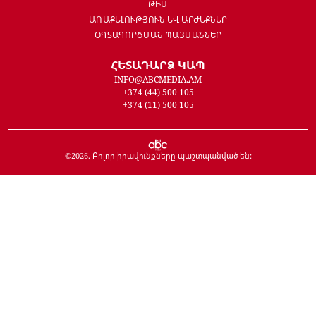
ԹԻՄ
ԱՌԱՔԵԼՈՒԹՅՈՒՆ ԵՎ ԱՐԺԵՔՆԵՐ
ՕԳՏԱԳՈՐԾՄԱՆ ՊԱՅՄԱՆՆԵՐ
ՀԵՏԱԴԱՐՁ ԿԱՊ
INFO@ABCMEDIA.AM
+374 (44) 500 105
+374 (11) 500 105
©
2026
. Բոլոր իրավունքները պաշտպանված են: