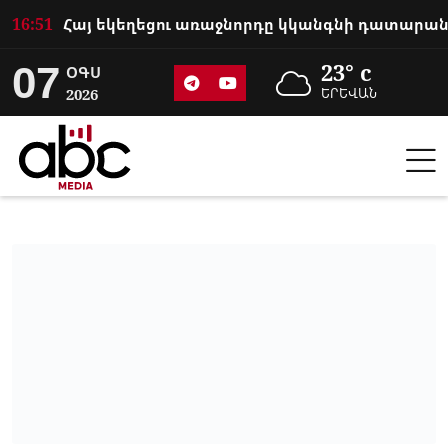
16:51
07
23° c
ՕԳՍ
2026
ԵՐԵՎԱՆ