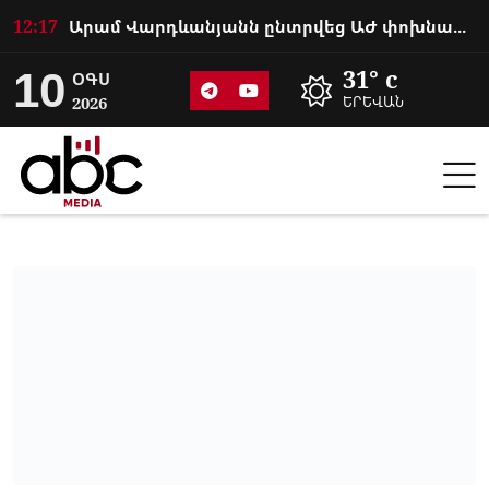
12:17
Արամ Վարդևանյանն ընտրվեց ԱԺ փոխնախագահ
10
31° c
ՕԳՍ
2026
ԵՐԵՎԱՆ