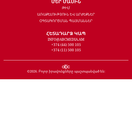
ՄԵՐ ՄԱՍԻՆ
ԹԻՄ
ԱՌԱՔԵԼՈՒԹՅՈՒՆ ԵՎ ԱՐԺԵՔՆԵՐ
ՕԳՏԱԳՈՐԾՄԱՆ ՊԱՅՄԱՆՆԵՐ
ՀԵՏԱԴԱՐՁ ԿԱՊ
INFO@ABCMEDIA.AM
+374 (44) 500 105
+374 (11) 500 105
©
2026
. Բոլոր իրավունքները պաշտպանված են: