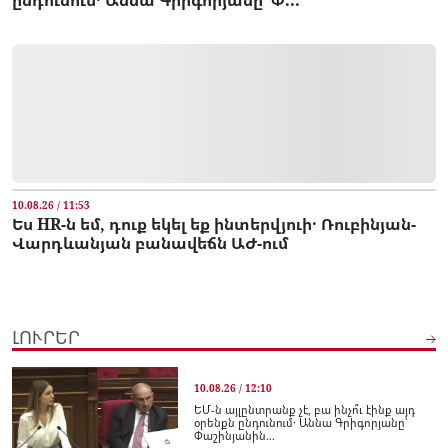
10.08.26 / 11:53
Ես HR-ն եմ, դուք եկել եք ինտերվյուի․ Ռուբինյան-
Վարդևանյան բանավեճն ԱԺ-ում
ԼՈՒՐԵՐ
10.08.26 / 12:10
ԵՄ-ն այլընտրանք չէ, բա ինչո՞ւ էինք այդ
օրենքն ընդունում․ Աննա Գրիգորյանը՝
Փաշինյանին...