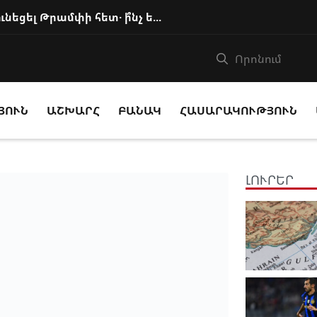
Փաշինյանը հեռախոսազրույց է ունեցել Թրամփի հետ․ ի՞նչ են քննարկել
ՅՈՒՆ
ԱՇԽԱՐՀ
ԲԱՆԱԿ
ՀԱՍԱՐԱԿՈՒԹՅՈՒՆ
ԼՈՒՐԵՐ