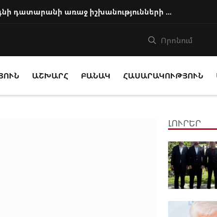
Հայ եկեղեցու առաջնորդը կկանգնի դատարանի առաջ իշխանությունների հետ խորացո...
ՅՈՒՆ
ԱՇԽԱՐՀ
ԲԱՆԱԿ
ՀԱՍԱՐԱԿՈՒԹՅՈՒՆ
ԼՈՒՐԵՐ