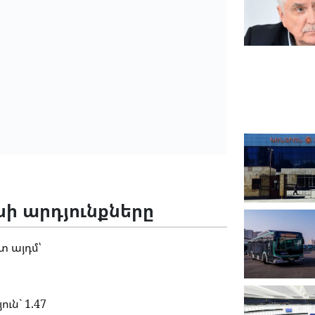
սի արդյունքները
տ այդմ՝
ւն` 1.47