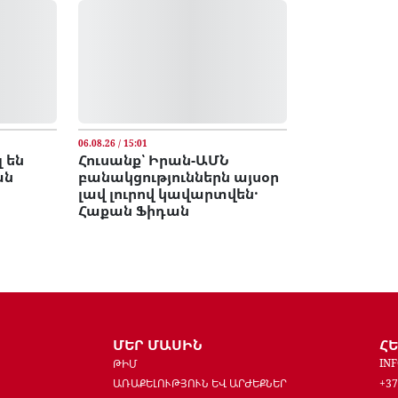
06.08.26 / 15:01
 են
Հուսանք՝ Իրան-ԱՄՆ
ան
բանակցություններն այսօր
լավ լուրով կավարտվեն․
Հաքան Ֆիդան
ՄԵՐ ՄԱՍԻՆ
Հ
IN
ԹԻՄ
ԱՌԱՔԵԼՈՒԹՅՈՒՆ ԵՎ ԱՐԺԵՔՆԵՐ
+37