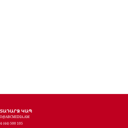
ԵՏԱԴԱՐՁ ԿԱՊ
FO@ABCMEDIA.AM
4 (44) 500 105