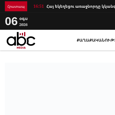
16:51
Հրատապ
06
օգս
2026
ՔԱՂԱՔԱԿԱՆՈՒԹ