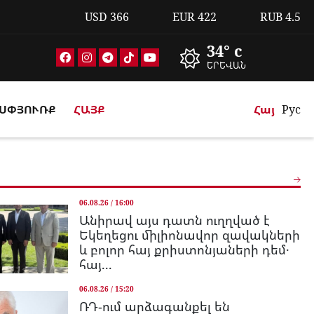
USD
366
EUR
422
RUB
4.5
34° c
ԵՐԵՎԱՆ
ՍՓՅՈՒՌՔ
ՀԱՅՔ
Հայ
Рус
06.08.26 / 16:00
Անիրավ այս դատն ուղղված է
Եկեղեցու միլիոնավոր զավակների
և բոլոր հայ քրիստոնյաների դեմ․
հայ...
06.08.26 / 15:20
ՌԴ-ում արձագանքել են