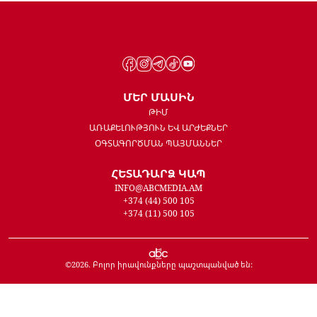
ՄԵՐ ՄԱՍԻՆ
ԹԻՄ
ԱՌԱՔԵԼՈՒԹՅՈՒՆ ԵՎ ԱՐԺԵՔՆԵՐ
ՕԳՏԱԳՈՐԾՄԱՆ ՊԱՅՄԱՆՆԵՐ
ՀԵՏԱԴԱՐՁ ԿԱՊ
INFO@ABCMEDIA.AM
+374 (44) 500 105
+374 (11) 500 105
©
2026
. Բոլոր իրավունքները պաշտպանված են: