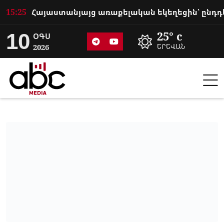
15:25
10
25° c
ՕԳՍ
2026
ԵՐԵՎԱՆ