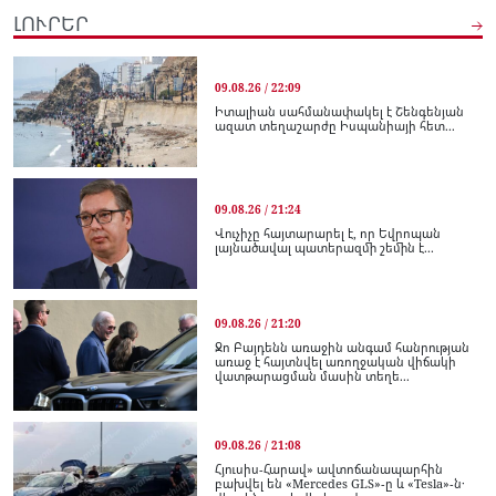
ԼՈՒՐԵՐ
09.08.26 / 22:09
Իտալիան սահմանափակել է Շենգենյան
ազատ տեղաշարժը Իսպանիայի հետ...
09.08.26 / 21:24
Վուչիչը հայտարարել է, որ Եվրոպան
լայնածավալ պատերազմի շեմին է...
09.08.26 / 21:20
Ջո Բայդենն առաջին անգամ հանրության
առաջ է հայտնվել առողջական վիճակի
վատթարացման մասին տեղե...
09.08.26 / 21:08
Հյուսիս-Հարավ» ավտոճանապարհին
բախվել են «Mercedes GLS»-ը և «Tesla»-ն․