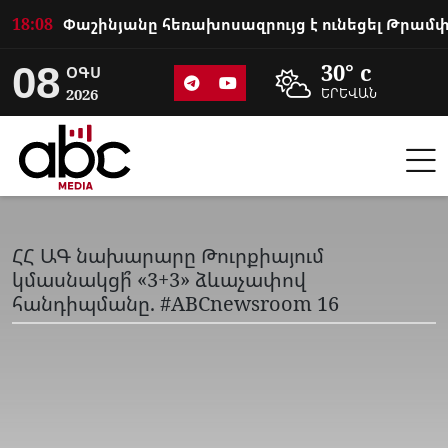
18:08
08
30° c
ՕԳՍ
2026
ԵՐԵՎԱՆ
ՀՀ ԱԳ նախարարը Թուրքիայում
կմասնակցի՞ «3+3» ձևաչափով
հանդիպմանը. #ABCnewsroom 16