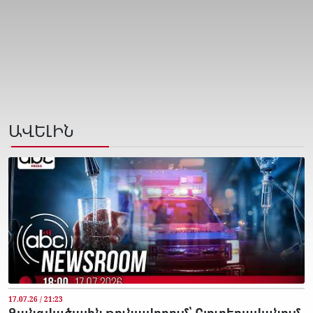
ԱՎԵԼԻՆ
17.07.26 / 21:23
Զանգվածային թունավորում՝ Բյուրեղավանում.