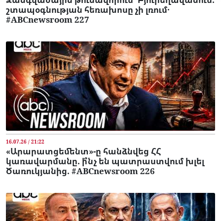
շտապօգնության հեռախոսը չի լռում․
#ABCnewsroom 227
16.07.26 / 21:22
«Արարատցեմենտ»-ը հանձնվեց ՀՀ
կառավարմանը. ի՞նչ են պատրաստվում խլել
Ծառուկյանից. #ABCnewsroom 226