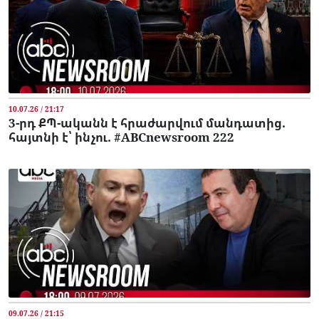
10.07.26 / 21:17
3-րդ ՔՊ-ականն է հրաժարվում մանդատից.
հայտնի է՝ ինչու. #ABCnewsroom 222
09.07.26 / 21:15