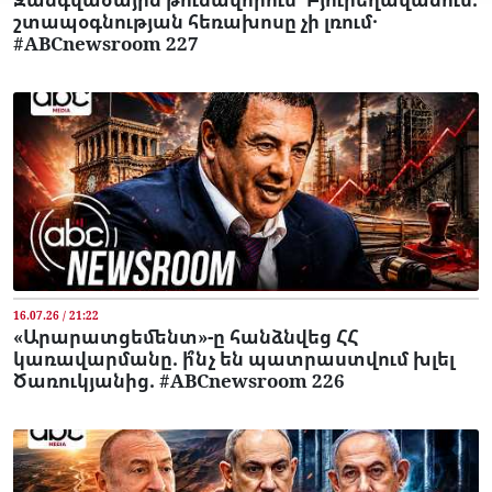
շտապօգնության հեռախոսը չի լռում․
#ABCnewsroom 227
16.07.26 / 21:22
«Արարատցեմենտ»-ը հանձնվեց ՀՀ
կառավարմանը. ի՞նչ են պատրաստվում խլել
Ծառուկյանից. #ABCnewsroom 226