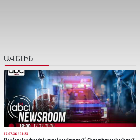
ԱՎԵԼԻՆ
17.07.26 / 21:23
Զանգվածային թունավորում՝ Բյուրեղավանում.